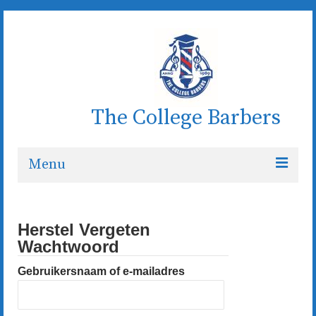
The College Barbers
Menu
Welkom
Herstel Vergeten
Wie zijn wij
Wachtwoord
Koor
Gebruikersnaam of e-mailadres
De dirigent