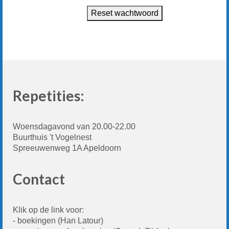
Repertoire
Over Barbershop
Meezingen?
Optredens
Agenda
Repetities:
Optreden boeken?
Woensdagavond van 20.00-22.00
Contact
Buurthuis 't Vogelnest
Spreeuwenweg 1A Apeldoorn
Ledendeel
Contact
Klik op de link voor:
- boekingen
(Han Latour)