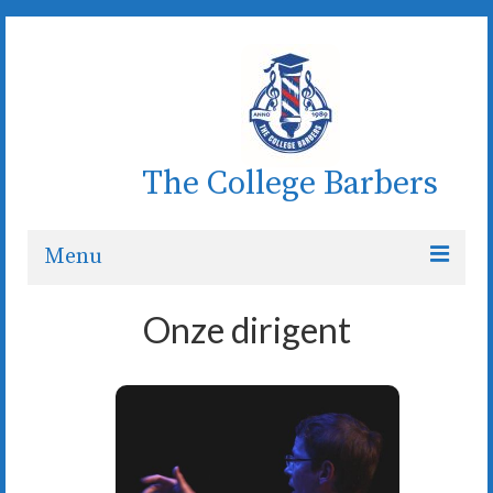
The College Barbers
Menu
Welkom
Onze dirigent
Wie zijn wij
Koor
De dirigent