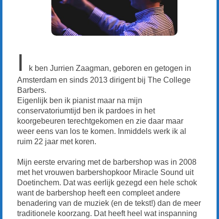
Repertoire
Over Barbershop
Meezingen?
I
Optredens
k ben Jurrien Zaagman, geboren en getogen in
Amsterdam en sinds 2013 dirigent bij The College
Agenda
Barbers.
Eigenlijk ben ik pianist maar na mijn
Optreden boeken?
conservatoriumtijd ben ik pardoes in het
koorgebeuren terechtgekomen en zie daar maar
Contact
weer eens van los te komen. Inmiddels werk ik al
ruim 22 jaar met koren.
Ledendeel
Mijn eerste ervaring met de barbershop was in 2008
met het vrouwen barbershopkoor Miracle Sound uit
Doetinchem. Dat was eerlijk gezegd een hele schok
want de barbershop heeft een compleet andere
benadering van de muziek (en de tekst!) dan de meer
traditionele koorzang. Dat heeft heel wat inspanning