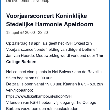
Dit evenement is voorbij.
Repertoire
Over Barbershop
Voorjaarsconcert Koninklijke
Meezingen?
Stedelijke Harmonie Apeldoorn
Optredens
18 april @ 20:00
-
22:30
Agenda
Op zaterdag 18 april a.s geeft het KSH Orkest zijn
Voorjaarsconcert
onder leiding van dirigent Dethmer
Optreden boeken?
Jan van Heerde. Medewerking wordt verleend door
The
College Barbers
Contact
Het concert vindt plaats in Het Bolwerk aan de Ravelijn
Ledendeel
55 en begint om 20.00 uur.
De zaal is open vanaf 19.30 uur. Kaarten à € 5.- p.p. zijn
verkrijgbaar op:
https://www.ticketkantoor.nl/shop/KSH
Vrienden van KSH hebben vrij toegang.The College
Barbers verzorgen een ruim gastoptreden