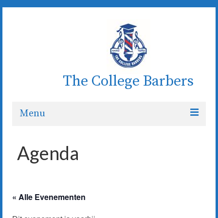
The College Barbers
Menu
Welkom
Agenda
Wie zijn wij
Koor
« Alle Evenementen
De dirigent