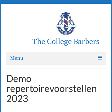
The College Barbers
Menu
Welkom
Demo
Wie zijn wij
repertoirevoorstellen
Koor
2023
De dirigent