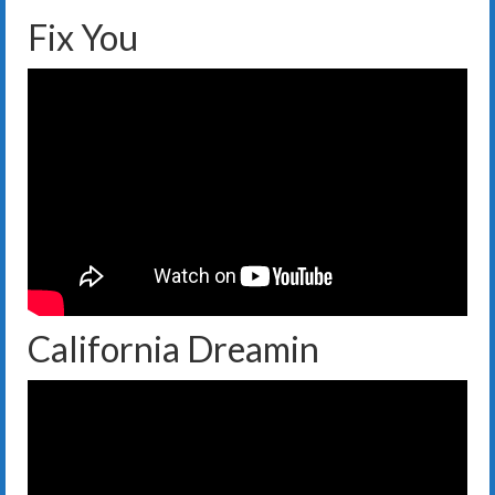
Repertoire
Fix You
Over Barbershop
Meezingen?
Optredens
Agenda
Optreden boeken?
Contact
Ledendeel
California Dreamin